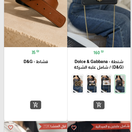
₪
₪
35
160
قشاط - D&G
شنطة - Dolce & Gabbana
(D&G) / شامل علبه الشركة
add_shopping_cart
add_shopping_cart
شامل علبتين و الميدالية
تركي المنشا 🇹🇷
favorite_border
favorite_border