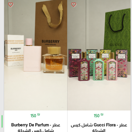
favorite_border
favorite_border
₪
₪
150
150
عطر - Gucci Flora شامل كيس
عطر - Burberry De Parfum
الشركة
شامل كيس الشركة