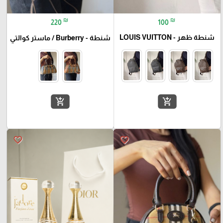
₪
₪
100
220
شنطة ظهر - LOUIS VUITTON
شنطة - Burberry / ماستر كوالتي
add_shopping_cart
add_shopping_cart
favorite_border
favorite_border