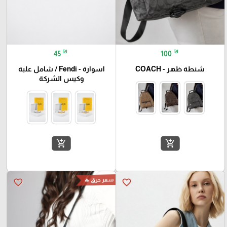
₪
₪
45
100
شنطة ظهر - COACH
اسوارة - Fendi / شامل علبة
وكيس الشركة
add_shopping_cart
add_shopping_cart
سعر حرق 🔥
favorite_border
favorite_border