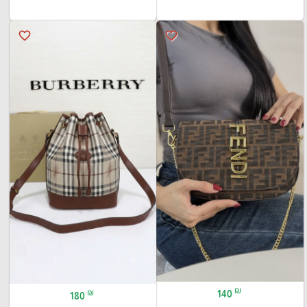
favorite_border
favorite_border
₪
₪
140
180