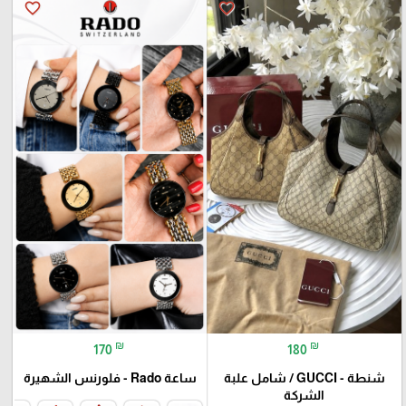
favorite_border
favorite_border
₪
₪
170
180
شنطة - GUCCI / شامل علبة
ساعة Rado - فلورنس الشهيرة
الشركة