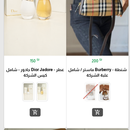
₪
₪
150
200
شنطة - Burberry ماستر / شامل
عطر - Dior Jadore جادور - شامل
علبة الشركة
كيس الشركة
add_shopping_cart
add_shopping_cart