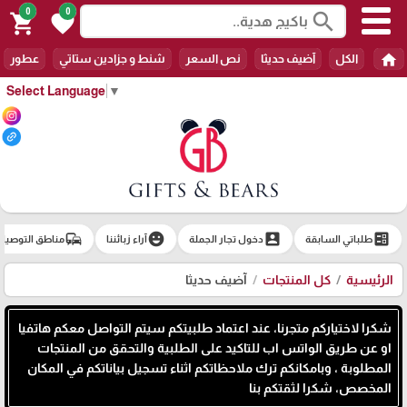
0
0
search
shopping_cart
favorite
home
الكل
آضيف حديثا
نص السعر
شنط و جزادين ستاتي
عطور
Select Language
▼
commute
emoji_emotions
account_box
ballot
طلباتي السابقة
دخول تجار الجملة
آراء زبائننا
مناطق التوصيل
الرئيسية
كل المنتجات
آضيف حديثا
شكرا لاختياركم متجرنا، عند اعتماد طلبيتكم سيتم التواصل معكم هاتفيا
او عن طريق الواتس اب للتاكيد على الطلبية والتحقق من المنتجات
المطلوبة ، وبامكانكم ترك ملاحظاتكم اثناء تسجيل بياناتكم في المكان
المخصص، شكرا لثقتكم بنا