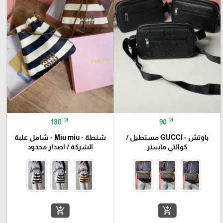
₪
₪
180
90
باوتش - GUCCI مستطيل /
شنطة - Miu miu - شامل علبة
كوالتي ماستر
الشركة / اصدار محدود
add_shopping_cart
add_shopping_cart