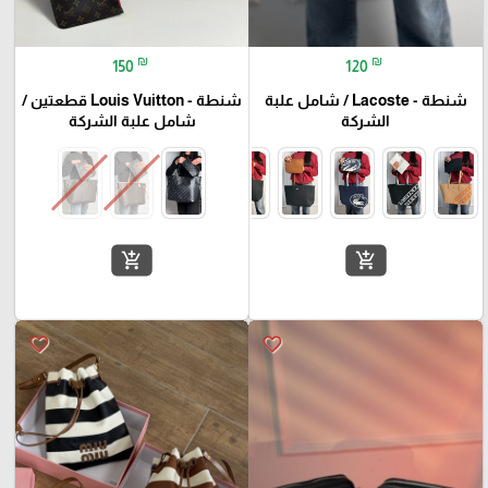
₪
₪
150
120
شنطة - Lacoste / شامل علبة
شنطة - Louis Vuitton قطعتين /
الشركة
شامل علبة الشركة
add_shopping_cart
add_shopping_cart
favorite_border
favorite_border