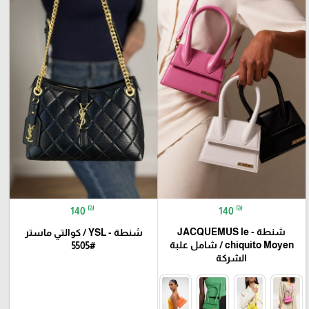
₪
₪
140
140
شنطة - JACQUEMUS le
شنطة - YSL / كوالتي ماستر
chiquito Moyen / شامل علبة
#5505
الشركة