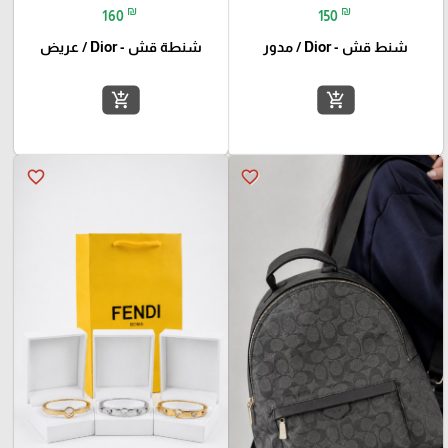
₪
₪
160
150
شنط قش - Dior / مدور
شنطة قش - Dior / عريض
add_shopping_cart
add_shopping_cart
favorite_border
favorite_border