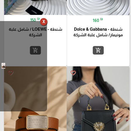
₪
₪
150
160
X
شنطة - LOEWE / شامل علبة
شنطة - Dolce & Gabbana
الشركة
مونيمار/ شامل علبة الشركة
add_shopping_cart
add_shopping_cart
favorite_border
favorite_border