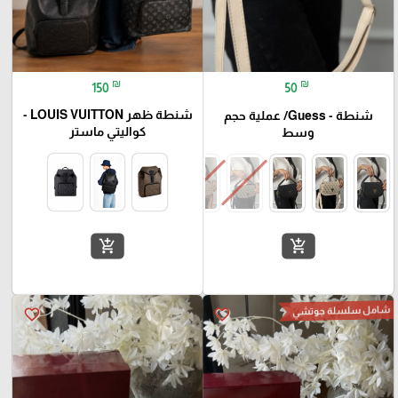
₪
₪
150
50
شنطة ظهر LOUIS VUITTON -
شنطة - Guess/ عملية حجم
كواليتي ماستر
وسط
add_shopping_cart
add_shopping_cart
شامل سلسلة جوتشي
favorite_border
favorite_border