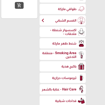
add_shopping_cart
طواقي ماركة
chevron_left
القسم الشبابي
اكسسوار شنطة -
ملحقات -
شنط ظهر ماركة
Smoking Area - منطقة
التدخين
باكيج هدية
ثيرموسات حرارية
Hair Care - عناية بالشعر
قداحات شبابية