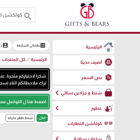
search
account_box
ballot
طلباتي السابقة
دخ
الرئيسية
الرئيسية
كل المنتجات
آضيف حديثا
شكرا لاختياركم متجرنا، ع
نص السعر
ترك ملاحظاتكم اثناء تسجي
chevron_left
شنط و جزادين ستاتي
اضغط هنا ل التواصل معن
chevron_left
عطور
الكل
شنط ظهر ماركة
كولكشن النظارات
chevron_left
ساعات ستاتية