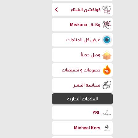
chevron_left
كولكشن الشتاء
وكالة - Miskana
عرض كل المنتجات
وصل حديثاً
خصومات و تخفيضات
سياسة المتجر
العلامات التجارية
YSL
Micheal Kors