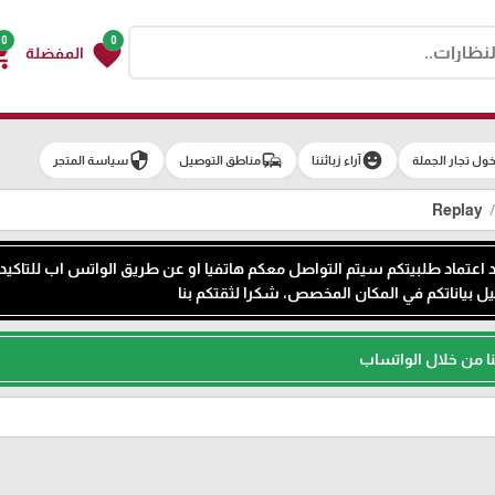
0
0
g_cart
favorite
المفضلة
security
commute
emoji_emotions
ول تجار الجملة
آراء زبائننا
مناطق التوصيل
سياسة المتجر
Replay
ند اعتماد طلبيتكم سيتم التواصل معكم هاتفيا او عن طريق الواتس اب للتاكيد
ل بياناتكم في المكان المخصص، شكرا لثقتكم بنا
ا من خلال الواتساب