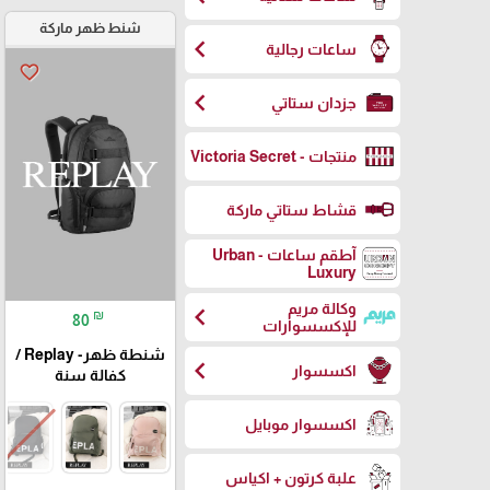
شنط ظهر ماركة
chevron_left
ساعات رجالية
favorite_border
chevron_left
جزدان ستاتي
منتجات - Victoria Secret
قشاط ستاتي ماركة
آطقم ساعات - Urban
Luxury
وكالة مريم
chevron_left
₪
80
للإكسسوارات
شنطة ظهر- Replay /
chevron_left
اكسسوار
كفالة سنة
اكسسوار موبايل
علبة كرتون + اكياس