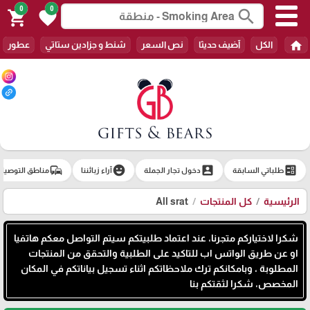
0
0
search
shopping_cart
favorite
home
الكل
آضيف حديثا
نص السعر
شنط و جزادين ستاتي
عطور
commute
emoji_emotions
account_box
ballot
طلباتي السابقة
دخول تجار الجملة
آراء زبائننا
مناطق التوصيل
الرئيسية
كل المنتجات
All srat
شكرا لاختياركم متجرنا، عند اعتماد طلبيتكم سيتم التواصل معكم هاتفيا
او عن طريق الواتس اب للتاكيد على الطلبية والتحقق من المنتجات
المطلوبة ، وبامكانكم ترك ملاحظاتكم اثناء تسجيل بياناتكم في المكان
المخصص، شكرا لثقتكم بنا