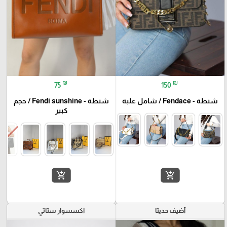
₪
₪
75
150
شنطة - Fendace / شامل علبة
شنطة - Fendi sunshine / حجم
كبير
add_shopping_cart
add_shopping_cart
آضيف حديثا
اكسسوار ستاتي