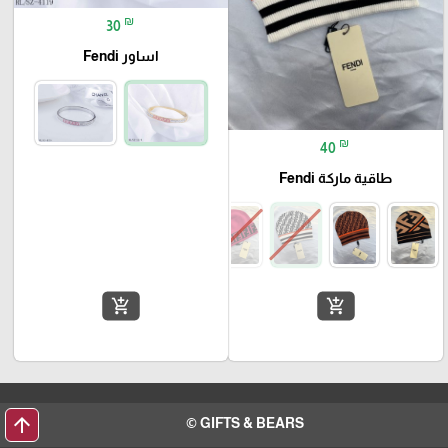
₪
30
اساور Fendi
₪
40
طاقية ماركة Fendi
add_shopping_cart
add_shopping_cart
arrow_upward
GIFTS & BEARS ©