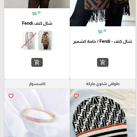
₪
50
شال كتف Fendi
₪
50
شال كتف - Fendi / خامة كشمير
add_shopping_cart
add_shopping_cart
طواقي شتوي ماركة
اكسسوار
favorite_border
favorite_border