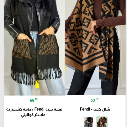
₪
₪
50
65
شال كتف - Fendi
لفحة جيبه Fendi / خامة كشميرية
- ماستر كواليتي