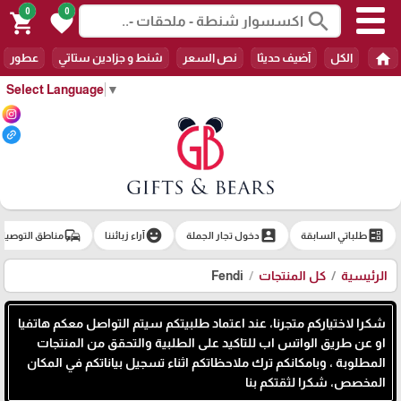
0
0
search
shopping_cart
favorite
home
الكل
آضيف حديثا
نص السعر
شنط و جزادين ستاتي
عطور
Select Language
▼
commute
emoji_emotions
account_box
ballot
طلباتي السابقة
دخول تجار الجملة
آراء زبائننا
مناطق التوصيل
الرئيسية
كل المنتجات
Fendi
شكرا لاختياركم متجرنا، عند اعتماد طلبيتكم سيتم التواصل معكم هاتفيا
او عن طريق الواتس اب للتاكيد على الطلبية والتحقق من المنتجات
المطلوبة ، وبامكانكم ترك ملاحظاتكم اثناء تسجيل بياناتكم في المكان
المخصص، شكرا لثقتكم بنا