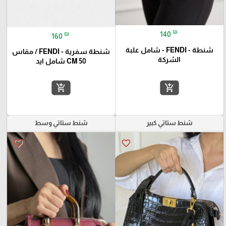
₪
₪
140
160
شنطة - FENDI - شامل علبة
شنطة سفرية - FENDI / مقاس
الشركة
50 CM شامل ايد
add_shopping_cart
add_shopping_cart
شنط ستاتي كبير
شنط ستاتي وسط
favorite_border
favorite_border