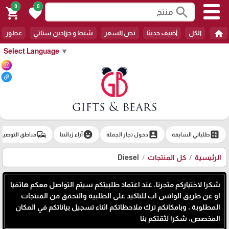
0
0
search
shopping_cart
favorite
home
الكل
آضيف حديثا
نص السعر
شنط و جزادين ستاتي
عطور
Select Language
▼
commute
emoji_emotions
account_box
ballot
طلباتي السابقة
دخول تجار الجملة
آراء زبائننا
مناطق التوصيل
الرئيسية
كل المنتجات
Diesel
شكرا لاختياركم متجرنا، عند اعتماد طلبيتكم سيتم التواصل معكم هاتفيا
او عن طريق الواتس اب للتاكيد على الطلبية والتحقق من المنتجات
المطلوبة ، وبامكانكم ترك ملاحظاتكم اثناء تسجيل بياناتكم في المكان
المخصص، شكرا لثقتكم بنا